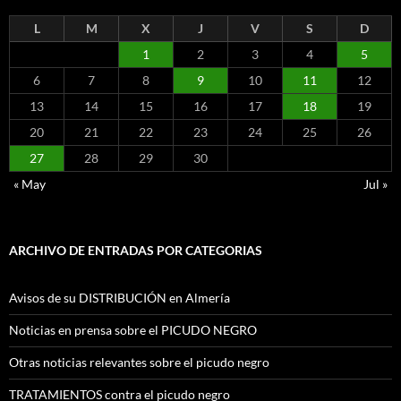
L
M
X
J
V
S
D
1
2
3
4
5
6
7
8
9
10
11
12
13
14
15
16
17
18
19
20
21
22
23
24
25
26
27
28
29
30
« May
Jul »
ARCHIVO DE ENTRADAS POR CATEGORIAS
Avisos de su DISTRIBUCIÓN en Almería
Noticias en prensa sobre el PICUDO NEGRO
Otras noticias relevantes sobre el picudo negro
TRATAMIENTOS contra el picudo negro