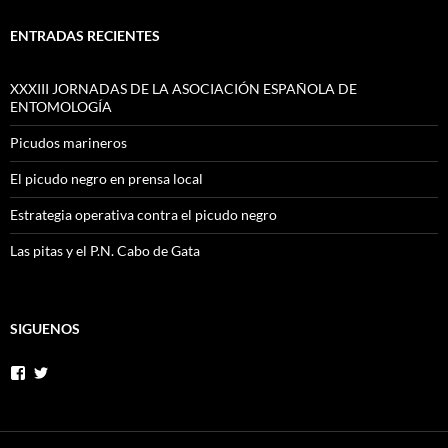
ENTRADAS RECIENTES
XXXIII JORNADAS DE LA ASOCIACIÓN ESPAÑOLA DE
ENTOMOLOGÍA
Picudos marineros
El picudo negro en prensa local
Estrategia operativa contra el picudo negro
Las pitas y el P.N. Cabo de Gata
SIGUENOS
Ver
Ver
perfil
perfil
de
de
SALVEMOSLASPITASDEALMERIA
@PITAALMERIA
en
en