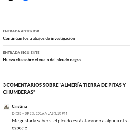
Navegación
ENTRADA ANTERIOR
de
Continúan los trabajos de investigación
entradas
ENTRADA SIGUIENTE
Nueva cita sobre el vuelo del picudo negro
3 COMENTARIOS SOBRE “ALMERÍA TIERRA DE PITAS Y
CHUMBERAS”
Cristina
DICIEMBRE 5, 2016 A LAS 3:10 PM
Me gustaría saber si el picudo está atacando a alguna otra
especie